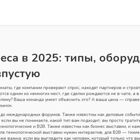
еса в 2025: типы, оборуд
впустую
маты, где компании проверяют спрос, находят партнеров и строя
аются одним из немногих мест, где сделки рождаются не в чате, а 
блему? Ваша команда умеет объяснить это? А ваша цена — справе
рынок.
ч до международных форумов
. Также известны как
деловые событи
 если вы не понимаете, какой тип вам подходит, вы просто тратит
ехнологические и B2B
. Также известны как
бизнес выставки
, и ка
ля технологической выставки нужен интерактив, для B2B — тихие
оже важна: если вы выглядите как человек, который только что вы