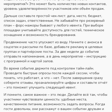
мероприятия?» Это может быть количество новых контактов,
уровень удовлетворённости участников или объём продаж.
Дальше составьте простой чек‑лист: дата, место, бюджет,
список задач, ответственные. Не забывайте про резервный
план – форс‑мажоры бывают у любого ивента. При выборе
площадки учитывайте доступность для гостей, техническое
оснащение и возможность брендирования.
Продвижение часто упускают из виду. Начните с анонса в
соцсетях и рассылки по базе, добавьте рекламу в целевых
группах и партнёрские посты. За две недели до события
отправьте напоминание, а в день мероприятия – инструкцию
с программой и картой залов.
Во время события держите под контролем тайм‑лайн.
Проводите быстрые опросы после каждой сессии, чтобы
понять, что работает, а что – нет. После завершения сразу
соберите отзывы, проанализируйте цифры и составьте отчёт
– это поможет улучшить следующий ивент.
И помните, самое важное – это люди. Делайте всё так, чтобы
участники чувствовали ценность: удобные места,
качественное питание, возможность задать вопросы. Когда
гости довольны, они расскажут о вашем событии друзьям и