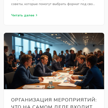
советы, которые помогут выбрать формат под свою
задачу. Даем примеры, на что обратить внимание
при организации каждого типа мероприятия. Всё
Читать далее
просто, коротко и по делу.
ОРГАНИЗАЦИЯ МЕРОПРИЯТИЙ:
ЧТО НА САМОМ ДЕЛЕ ВХОДИТ