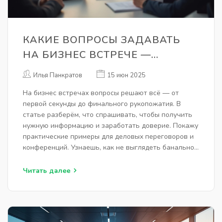
КАКИЕ ВОПРОСЫ ЗАДАВАТЬ
НА БИЗНЕС ВСТРЕЧЕ —
КОРОТКИЙ ГИД ДЛЯ БЫСТРЫХ
Илья Панкратов
15 июн 2025
РЕЗУЛЬТАТОВ
На бизнес встречах вопросы решают всё — от
первой секунды до финального рукопожатия. В
статье разберём, что спрашивать, чтобы получить
нужную информацию и заработать доверие. Покажу
практические примеры для деловых переговоров и
конференций. Узнаешь, как не выглядеть банально
и получить пользу даже из короткого диалога.
Расскажу, какие вопросы помогают выйти на новый
Читать далее
уровень общения с партнёрами и клиентами.