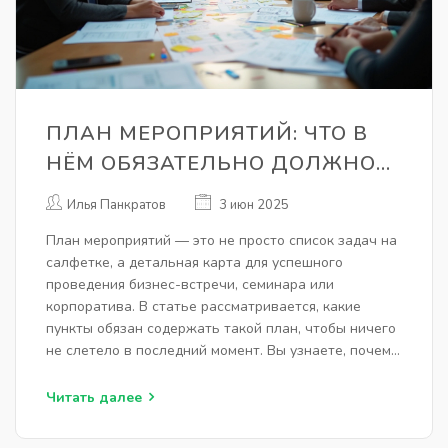
ПЛАН МЕРОПРИЯТИЙ: ЧТО В
НЁМ ОБЯЗАТЕЛЬНО ДОЛЖНО
БЫТЬ
Илья Панкратов
3 июн 2025
План мероприятий — это не просто список задач на
салфетке, а детальная карта для успешного
проведения бизнес-встречи, семинара или
корпоратива. В статье рассматривается, какие
пункты обязан содержать такой план, чтобы ничего
не слетело в последний момент. Вы узнаете, почему
детали решают всё, и как не пропустить важное из-
за спешки. Даны практические советы и рабочие
Читать далее
лайфхаки для организации мероприятий любого
масштаба. Читайте, чтобы реально сэкономить