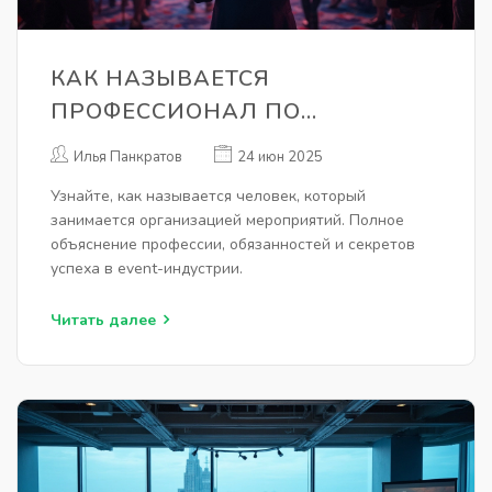
КАК НАЗЫВАЕТСЯ
ПРОФЕССИОНАЛ ПО
ОРГАНИЗАЦИИ
Илья Панкратов
24 июн 2025
МЕРОПРИЯТИЙ: ПОЛНОЕ
Узнайте, как называется человек, который
РУКОВОДСТВО О ПРОФЕССИИ
занимается организацией мероприятий. Полное
EVENT-МЕНЕДЖЕРА
объяснение профессии, обязанностей и секретов
успеха в event-индустрии.
Читать далее