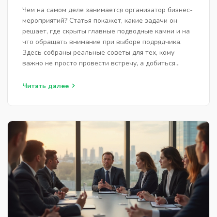
ШАГАМ
Чем на самом деле занимается организатор бизнес-
мероприятий? Статья покажет, какие задачи он
решает, где скрыты главные подводные камни и на
что обращать внимание при выборе подрядчика.
Здесь собраны реальные советы для тех, кому
важно не просто провести встречу, а добиться
результата. Приведены неожиданные детали,
которые часто упускают из виду заказчики. Всё по
Читать далее
делу — чтобы ваши бизнес-события проходили на
уровне.