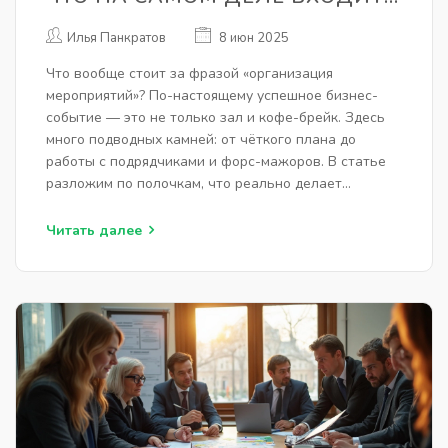
В ЭТОТ ПРОЦЕСС
Илья Панкратов
8 июн 2025
Что вообще стоит за фразой «организация
мероприятий»? По-настоящему успешное бизнес-
событие — это не только зал и кофе-брейк. Здесь
много подводных камней: от чёткого плана до
работы с подрядчиками и форс-мажоров. В статье
разложим по полочкам, что реально делает
организатор, на что обратить внимание при
подготовке, и где чаще всего допускают ошибки.
Читать далее
Полезные советы, примеры и рабочие лайфхаки —
чтобы любой бизнес-эвент прошёл без сюрпризов.