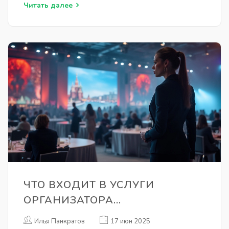
краткие примеры, чтобы вы не терялись в выборе.
Читать далее
ЧТО ВХОДИТ В УСЛУГИ
ОРГАНИЗАТОРА
МЕРОПРИЯТИЙ: РАЗБОР ПО
Илья Панкратов
17 июн 2025