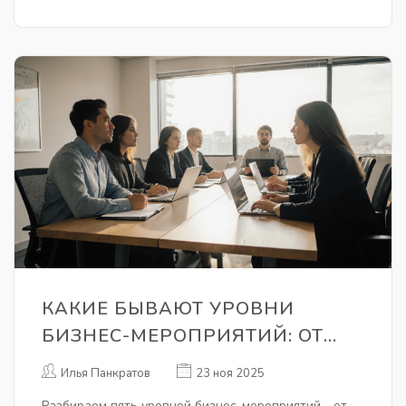
КАКИЕ БЫВАЮТ УРОВНИ
БИЗНЕС-МЕРОПРИЯТИЙ: ОТ
КОРПОРАТИВНЫХ ВСТРЕЧ ДО
Илья Панкратов
23 ноя 2025
МЕЖДУНАРОДНЫХ ФОРУМОВ
Разбираем пять уровней бизнес-мероприятий - от