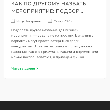
КАК ПО ДРУГОМУ НАЗВАТЬ
МЕРОПРИЯТИЕ: ПОДБОР
УНИКАЛЬНОГО НАЗВАНИЯ
Илья Панкратов
25 мая 2025
Подобрать крутое название для бизнес-
мероприятия — задача не из простых. Банальные
варианты могут просто затеряться среди
конкурентов. В статье расскажем, почему важно
название, как его придумать, какими инструментами
можно воспользоваться, и приведём фишки
креативного подхода из реальных примеров
компаний. Даже если никаких идей нет, ты найдёшь
Читать далее
работающий способ выжать что-то по-настоящему
интересное.