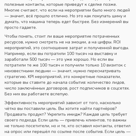
полезные контакты, которые приведут к сделке позже
.
Многие считают, что если на мероприятии было много людей
— значит, всё прошло отлично. Но это как покупать шину и
думать, что машина теперь едет быстрее. Без измерений вы
просто гадаете.
Чтобы понять, стоит ли ваше мероприятие потраченных
ресурсов, нужно смотреть не на эмоции, а на цифры.
ROI
мероприятий
,
это соотношение затрат и полученной выгоды
.
Например, если вы потратили 100 тысяч на выставку и
заработали 500 тысяч — это уже хорошо. Но если вы
потратили те же 100 тысяч и получили только 10 визиток с
неизвестными людьми — значит, нужно пересматривать
стратегию.
KPI мероприятий
,
это конкретные показатели,
которые вы ставите до начала события: количество лидов,
число заключённых договоров, рост подписчиков в соцсетях
.
Без них вы работаете вслепую.
Эффективность мероприятий зависит от того, насколько
чётко вы поставили цель. Вы хотите найти партнёров?
Продавать продукт? Укрепить имидж? Каждая цель требует
своего подхода. Если цель — привлечь клиентов, то важны
не только посетители, но и те, кто оставил контакты, ответил
на опрос или перешёл по ссылке после события. Если цель —