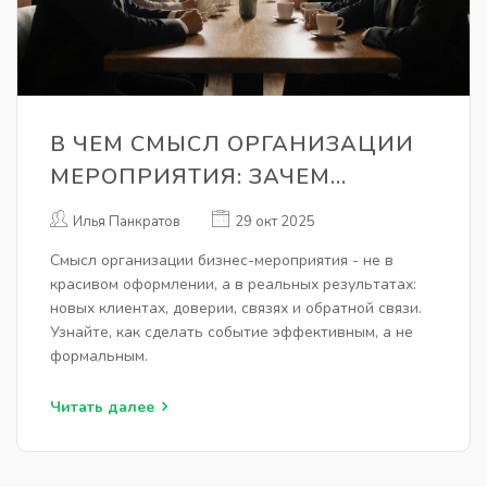
В ЧЕМ СМЫСЛ ОРГАНИЗАЦИИ
МЕРОПРИЯТИЯ: ЗАЧЕМ
ТРАТИТЬ ВРЕМЯ И ДЕНЬГИ НА
Илья Панкратов
29 окт 2025
БИЗНЕС-СОБЫТИЯ
Смысл организации бизнес-мероприятия - не в
красивом оформлении, а в реальных результатах:
новых клиентах, доверии, связях и обратной связи.
Узнайте, как сделать событие эффективным, а не
формальным.
Читать далее