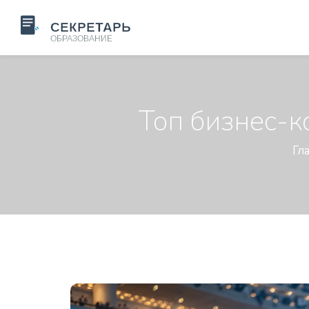
Топ бизнес-к
Гл