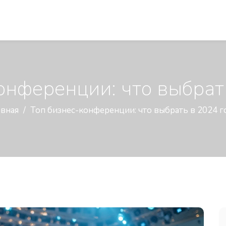
онференции: что выбрат
авная
Топ бизнес-конференции: что выбрать в 2024 г