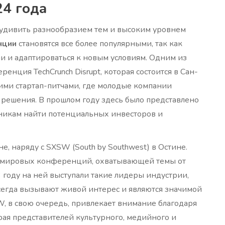
4 года
удивить разнообразием тем и высоким уровнем
нции
становятся все более популярными, так как
ми и адаптироваться к новым условиям. Одним из
нция TechCrunch Disrupt, которая состоится в Сан-
ими стартап-питчами, где молодые компании
ешения. В прошлом году здесь было представлено
стникам найти потенциальных инвесторов и
е, наряду с SXSW (South by Southwest) в Остине.
х мировых конференций, охватывающей темы от
 году на ней выступали такие лидеры индустрии,
всегда вызывают живой интерес и являются значимой
W, в свою очередь, привлекает внимание благодаря
ая представителей культурного, медийного и