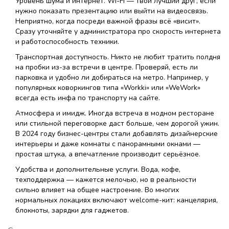
Уровень шума и интернет. Wi-Fi — твой лучший друг, если
нужно показать презентацию или выйти на видеосвязь.
Неприятно, когда посреди важной фразы всё «висит».
Сразу уточняйте у администратора про скорость интернета
и работоспособность техники.
Транспортная доступность. Никто не любит тратить полдня
на пробки из-за встречи в центре. Проверяй, есть ли
парковка и удобно ли добираться на метро. Например, у
популярных коворкингов типа «Workki» или «WeWork»
всегда есть инфа по транспорту на сайте.
Атмосфера и имидж. Иногда встреча в модном ресторане
или стильной переговорке даст больше, чем дорогой ужин.
В 2024 году бизнес-центры стали добавлять дизайнерские
интерьеры и даже комнаты с панорамными окнами —
простая штука, а впечатление производит серьёзное.
Удобства и дополнительные услуги. Вода, кофе,
техподдержка — кажется мелочью, но в реальности
сильно влияет на общее настроение. Во многих
нормальных локациях включают welcome-кит: канцелярия,
блокноты, зарядки для гаджетов.