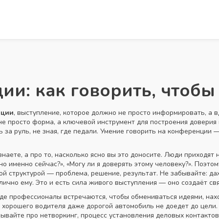
ии: как говорить, чтобы
нции
,
выступление, которое должно не просто информировать, а в
 не просто форма, а ключевой инструмент для построения доверия
сть за руль, не зная, где педали. Умение говорить на конференции
знаете, а про то, насколько ясно вы это доносите. Люди приходят 
ажно именно сейчас?», «Могу ли я доверять этому человеку?». Поэт
кой структурой — проблема, решение, результат. Не забывайте: д
лично ему. Это и есть сила живого выступления — оно создаёт связ
где профессионалы встречаются, чтобы обмениваться идеями, нах
хорошего водителя даже дорогой автомобиль не доедет до цели. 
абывайте про
нетворкинг
,
процесс установления деловых контактов