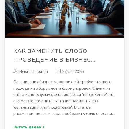
КАК ЗАМЕНИТЬ СЛОВО
ПРОВЕДЕНИЕ В БИЗНЕС
МЕРОПРИЯТИЯХ
Илья Панкратов
27 янв 2025
Организация бизнес мероприятий требует тонкого
подхода к выбору слов и формулировок. Одним из
часто используемых слов является 'проведение', но
его можно заменить на такие варианты как
'организация' или 'подготовка'. В статье
рассматривается, как разнообразить язык описания
мероприятий и сделать его более насыщенным и
привлекательным для публики. Включены полезные
Читать далее