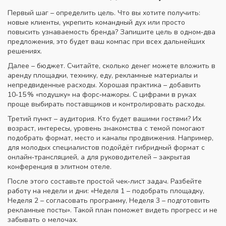
Первый шаг – определить цель. Что вы хотите получить:
новые клиенты, укрепить командный дух или просто
повысить узнаваемость бренда? Запишите цель в одном‑два
предложения, это будет ваш компас при всех дальнейших
решениях.
Далее – бюджет. Считайте, сколько денег можете вложить в
аренду площадки, технику, еду, рекламные материалы и
непредвиденные расходы. Хорошая практика – добавить
10‑15 % «подушку» на форс‑мажоры. С цифрами в руках
проще выбирать поставщиков и контролировать расходы.
Третий пункт – аудитория. Кто будет вашими гостями? Их
возраст, интересы, уровень знакомства с темой помогают
подобрать формат, место и каналы продвижения. Например,
для молодых специалистов подойдёт гибридный формат с
онлайн‑трансляцией, а для руководителей – закрытая
конференция в элитном отеле.
После этого составьте простой чек‑лист задач. Разбейте
работу на недели и дни: «Неделя 1 – подобрать площадку,
Неделя 2 – согласовать программу, Неделя 3 – подготовить
рекламные посты». Такой план поможет видеть прогресс и не
забывать о мелочах.