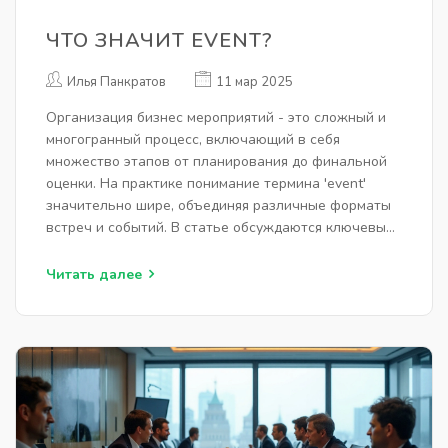
ЧТО ЗНАЧИТ EVENT?
Илья Панкратов
11 мар 2025
Организация бизнес мероприятий - это сложный и
многогранный процесс, включающий в себя
множество этапов от планирования до финальной
оценки. На практике понимание термина 'event'
значительно шире, объединяя различные форматы
встреч и событий. В статье обсуждаются ключевые
компоненты успешного мероприятия и
предоставляются практические советы по их
Читать далее
проведению. Благодаря правильному подходу,
любое событие сможет стать запоминающимся и
результативным.