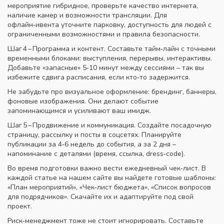
мероприятие гибридное, проверьте качество интернета,
наличие камер и возможности трансляции. Для
офлайн‑ивента уточните парковку, доступность для людей с
ограниченными возможностями и правила безопасности.
Шаг 4 – Программа и контент. Составьте тайм‑лайн с точными
временными блоками: выступления, перерывы, интерактивы.
Добавьте «запасные» 5‑10 минут между сессиями – так вы
избежите сдвига расписания, если кто‑то задержится.
Не забудьте про визуальное оформление: брендинг, баннеры,
фоновые изображения. Они делают событие
запоминающимся и усиливают ваш имидж.
Шаг 5 – Продвижение и коммуникация. Создайте посадочную
страницу, рассылку и посты в соцсетях. Планируйте
публикации за 4‑6 недель до события, а за 2 дня –
напоминание с деталями (время, ссылка, dress‑code).
Во время подготовки важно вести ежедневный чек‑лист. В
каждой статье на нашем сайте вы найдете готовые шаблоны:
«План мероприятий», «Чек‑лист бюджета», «Список вопросов
для подрядчиков». Скачайте их и адаптируйте под свой
проект.
Риск‑менеджмент тоже не стоит игнорировать. Составьте