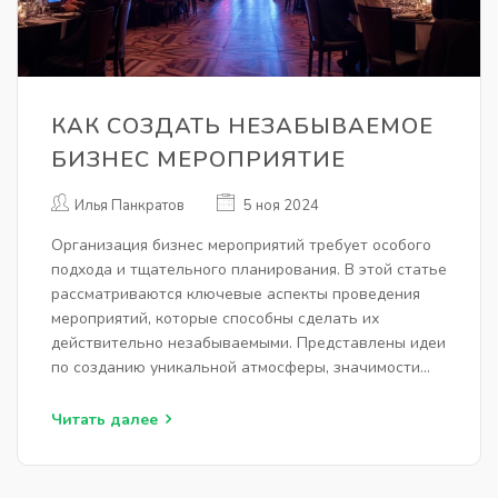
КАК СОЗДАТЬ НЕЗАБЫВАЕМОЕ
БИЗНЕС МЕРОПРИЯТИЕ
Илья Панкратов
5 ноя 2024
Организация бизнес мероприятий требует особого
подхода и тщательного планирования. В этой статье
рассматриваются ключевые аспекты проведения
мероприятий, которые способны сделать их
действительно незабываемыми. Представлены идеи
по созданию уникальной атмосферы, значимости
выбора места и роли технологий. Также даются
советы по вовлечению аудитории и важности
Читать далее
персонализации. Читатели смогут найти полезные
рекомендации и вдохновляющие идеи для
успешного проведения бизнес мероприятий.