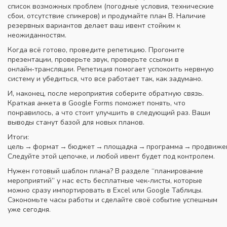
список возможных проблем (погодные условия, технические
сбои, отсутствие спикеров) и продумайте план B. Наличие
резервных вариантов делает ваш ивент стойким к
неожиданностям.
Когда всё готово, проведите репетицию. Прогоните
презентации, проверьте звук, проверьте ссылки в
онлайн‑трансляции. Репетиция помогает успокоить нервную
систему и убедиться, что все работает так, как задумано.
И, наконец, после мероприятия соберите обратную связь.
Краткая анкета в Google Forms поможет понять, что
понравилось, а что стоит улучшить в следующий раз. Ваши
выводы станут базой для новых планов.
Итоги:
цель → формат → бюджет → площадка → программа → продвижен
Следуйте этой цепочке, и любой ивент будет под контролем.
Нужен готовый шаблон плана? В разделе “планирование
мероприятий” у нас есть бесплатные чек‑листы, которые
можно сразу импортировать в Excel или Google Таблицы.
Сэкономьте часы работы и сделайте своё событие успешным
уже сегодня.