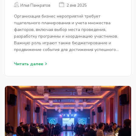
МЕРОПРИЯТИЙ: СЕКРЕТЫ И
Илья Панкратов
2 янв 2025
ПРИМЕРЫ
Организация бизнес мероприятий требует
тщательного планирования и учета множества
факторов, включая выбор места проведения,
разработку программы и координацию участников.
Важную роль играют также бюджетирование и
продвижение события для достижения успешного
результата. Правильно спланированное
мероприятие может укрепить связи внутри
Читать далее
компании, привлечь новых клиентов и усилить
позиции бренда на рынке.