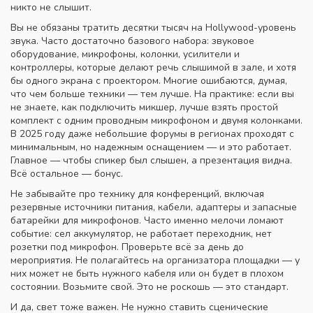
никто не слышит.
Вы не обязаны тратить десятки тысяч на Hollywood-уровень
звука. Часто достаточно базового набора:
звуковое
оборудование
,
микрофоны, колонки, усилители и
контроллеры, которые делают речь слышимой в зале
, и хотя
бы одного экрана с проектором. Многие ошибаются, думая,
что чем больше техники — тем лучше. На практике: если вы
не знаете, как подключить микшер, лучше взять простой
комплект с одним проводным микрофоном и двумя колонками.
В 2025 году даже небольшие форумы в регионах проходят с
минимальным, но надежным оснащением — и это работает.
Главное — чтобы спикер был слышен, а презентация видна.
Всё остальное — бонус.
Не забывайте про
технику для конференций
,
включая
резервные источники питания, кабели, адаптеры и запасные
батарейки для микрофонов
. Часто именно мелочи ломают
событие: сел аккумулятор, не работает переходник, нет
розетки под микрофон. Проверьте всё за день до
мероприятия. Не полагайтесь на организатора площадки — у
них может не быть нужного кабеля или он будет в плохом
состоянии. Возьмите свой. Это не роскошь — это стандарт.
И да, свет тоже важен. Не нужно ставить сценические