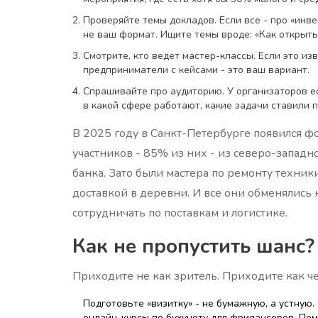
Проверяйте темы докладов. Если все - про «инве
не ваш формат. Ищите темы вроде: «Как открыть 
Смотрите, кто ведет мастер-классы. Если это из
предприниматели с кейсами - это ваш вариант.
Спрашивайте про аудиторию. У организаторов ес
в какой сфере работают, какие задачи ставили п
В 2025 году в Санкт-Петербурге появился ф
участников - 85% из них - из северо-западн
банка. Зато были мастера по ремонту техник
доставкой в деревни. И все они обменялись 
сотрудничать по поставкам и логистике.
Как не пропустить шанс?
Приходите не как зритель. Приходите как чел
Подготовьте «визитку» - не бумажную, а устную. 
онлайн-курсы по бухучету для фрилансеров. Пом