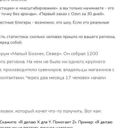
стиции» и «масштабирование», а вы только начинаете - это
точку без аренды», «Первый заказ с Ozon за 30 дней».
вестные блогеры - возможно, это шоу. Если это реальные
ть статистика: сколько человек пришло из вашего региона,
еред собой.
орум «Малый Бизнес. Север». Он собрал 1200
ого региона. На нем не было ни одного крупного
и, производители сувениров, владельцы магазинов с
контактами. Через два месяца 17 человек начали
овек, который хочет что-то получить. Вот как:
Скажите: «Я делаю X для Y. Помогает Z». Пример: «Я делаю
огает им не платить лишнее налогам».