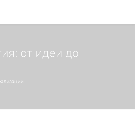
я: от идеи до
еализации