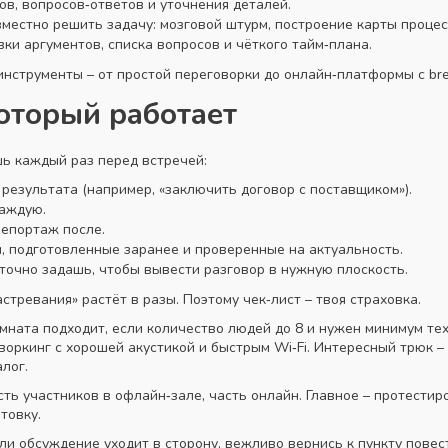
ов, вопросов‑ответов и уточнения деталей.
вместно решить задачу: мозговой штурм, построение карты процес
ки аргументов, списка вопросов и чёткого тайм‑плана.
инструменты – от простой переговорки до онлайн‑платформы с br
который работает
шь каждый раз перед встречей:
 результата (например, «заключить договор с поставщиком»).
каждую.
репортаж после.
, подготовленные заранее и проверенные на актуальность.
точно задашь, чтобы вывести разговор в нужную плоскость.
стревания» растёт в разы. Поэтому чек‑лист – твоя страховка.
мната подходит, если количество людей до 8 и нужен минимум т
оркинг с хорошей акустикой и быстрым Wi‑Fi. Интересный трюк 
лог.
ь участников в офлайн‑зале, часть онлайн. Главное – протестиро
товку.
ли обсуждение уходит в сторону, вежливо вернись к пункту повес