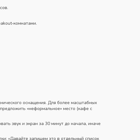
сов.
eakout‑комнатами.
ехнического оснащения. Для более масштабных
– предложить «неформальное» место (кафе с
вать звук и экран за 30 минут до начала, иначе
тки: «Давайте запишем это в отдельный список