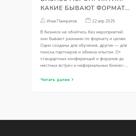
КАКИЕ БЫВАЮТ ФОРМАТЫ
И ЗАЧЕМ ОНИ НУЖНЫ
Илья Панкратов
22 апр 2025
В бизнесе не обойтись без мероприятий:
они бывают разными по формату и целям.
Одни созданы для обучения, другие — для
поиска партнеров и обмена опытом. От
стандартных конференций и форумов до
местных встреч и неформальных бизнес-
завтраков — выбор огромен. В статье
разберёмся, какие бывают бизнес
Читать далее
мероприятия и почему на них стоит
обращать внимание. Всё — просто и
понятно, с примерами и практическими
советами.