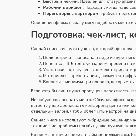
Быстрый чек‑ин.
Идеален для статус‑апдейт
Рабочий воркшоп.
Подходит, когда надо со
Переговоры с партнёром.
Требуют подготов
Определив формат, сразу могу подобрать место и 
Подготовка: чек‑лист, 
Сделай список из пяти пунктов, который проверяе
Цель встречи – записана в виде конкретного
Повестка – 3‑5 тем с указанием времени на 
Участники – кто нужен, кто может прислать 
Материалы – презентации, документы, цифры
Вопросы – минимум три вопроса, которые ты 
Если хотя бы один пункт пропущен, вероятность «за
Не забудь согласовать место. Обычная офисная ко
встреч лучше арендовать конференц‑центр или ков
отдельным залом), чтобы облегчить настрой на диа
Сейчас многие используют гибридные решения: част
технические проблемы погубят даже лучшую подго
Во время встречи следи за тайм‑менеджментом. Ес