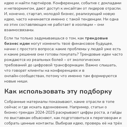
идею и найти партнёров
.
Конференции
,
события с докладами
и нетворкингом, дают доступ к инсайтам от лидеров отрасли
.
И, конечно,
стартап
,
молодой бизнес, реализующий новую
идею, часто начинается именно с такой тенденции
. Ни одна
из этих составляющих не работает в изоляции – они
взаимосвязаны.
Если ты только задумываешься о том, как
трендовые
бизнес идеи
могут изменить твоё финансовое будущее,
начни с простого вопроса: какие проблемы у людей уже есть
и какие решения они готовы покупать? Трендовые идеи часто
рождаются из реальных болей – от экологических
требований до цифровой трансформации. Важно слышать,
что говорят клиенты на конференциях и в
онлайн‑сообществах, потому что именно там формируются
новые ниши.
Как использовать эту подборку
Собранные материалы показывают, какие отрасли в топе
сейчас и где искать вдохновение. Например, статьи о
бизнес‑трендах 2024‑2025 раскрывают цифры роста, а гайды
по выставкам объясняют, как подготовиться к переговорам и
собрать ценные контакты. Выбирая идею, проверь её на трёх