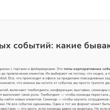
х событий: какие бываю
ринки с тортами и фейерверками. Это
типы корпоративных соб
ы до привлечения клиентов
. Их выбирают не потому, что модно, а 
обой.
Всё, что происходит в офисе за пределами повседневных з
нимаете, что именно вы хотите от события, вы просто тратите ден
бытий
,
включают тимбилдинги, конференции, выставки, семинары 
ип выполняет свою роль. Тимбилдинг — чтобы команда перестала 
обы найти новых клиентов. Семинар — чтобы научить сотрудников
ии.
Не все события одинаковы. Один и тот же формат может быть
квестами — это круто, если команда давно не виделась. Но если в