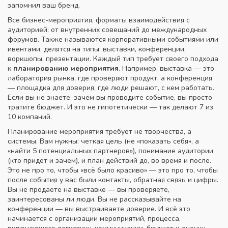
запомнил ваш бренд.
Все
бизнес-мероприятия
,
форматы взаимодействия с
аудиторией: от внутренних совещаний до международных
форумов
. Также называются
корпоративными событиями
или
ивентами
.
делятся на типы: выставки, конференции,
воркшопы, презентации. Каждый тип требует своего подхода
к
планированию мероприятия
. Например, выставка — это
лаборатория рынка, где проверяют продукт, а конференция
— площадка для доверия, где люди решают, с кем работать.
Если вы не знаете, зачем вы проводите событие, вы просто
тратите бюджет. И это не гипотетически — так делают 7 из
10 компаний.
Планирование мероприятия требует не творчества, а
системы. Вам нужны: четкая цель (не «показать себя», а
«найти 5 потенциальных партнеров»), понимание аудитории
(кто придет и зачем), и план действий до, во время и после.
Это не про то, чтобы «всё было красиво» — это про то, чтобы
после события у вас были контакты, обратная связь и цифры.
Вы не продаете на выставке — вы проверяете,
заинтересованы ли люди. Вы не рассказывайте на
конференции — вы выстраиваете доверие. И всё это
начинается с
организации мероприятий
,
процесса,