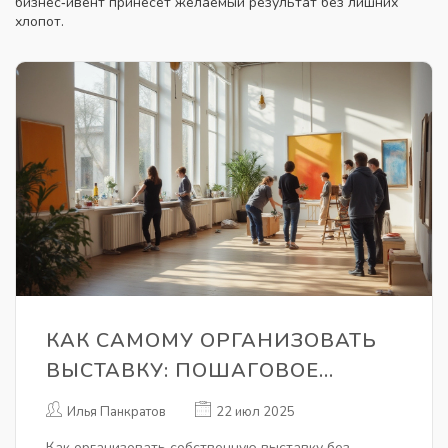
бизнес‑ивент принесёт желаемый результат без лишних
хлопот.
КАК САМОМУ ОРГАНИЗОВАТЬ
ВЫСТАВКУ: ПОШАГОВОЕ
РУКОВОДСТВО И ЛАЙФХАКИ
Илья Панкратов
22 июл 2025
Как организовать собственную выставку без