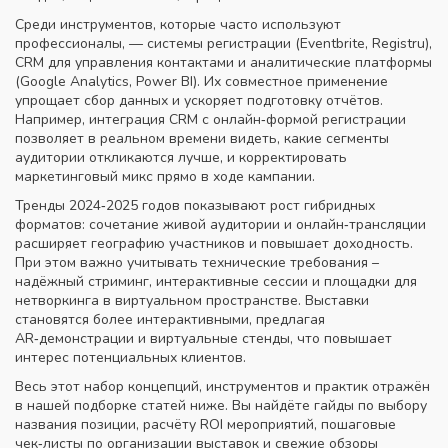
Среди инструментов, которые часто используют
профессионалы, — системы регистрации (Eventbrite, Registru),
CRM для управления контактами и аналитические платформы
(Google Analytics, Power BI). Их совместное применение
упрощает сбор данных и ускоряет подготовку отчётов.
Например, интеграция CRM с онлайн‑формой регистрации
позволяет в реальном времени видеть, какие сегменты
аудитории откликаются лучше, и корректировать
маркетинговый микс прямо в ходе кампании.
Тренды 2024‑2025 годов показывают рост гибридных
форматов: сочетание живой аудитории и онлайн‑трансляции
расширяет географию участников и повышает доходность.
При этом важно учитывать технические требования –
надёжный стриминг, интерактивные сессии и площадки для
нетворкинга в виртуальном пространстве. Выставки
становятся более интерактивными, предлагая
AR‑демонстрации и виртуальные стенды, что повышает
интерес потенциальных клиентов.
Весь этот набор концепций, инструментов и практик отражён
в нашей подборке статей ниже. Вы найдёте гайды по выбору
названия позиции, расчёту ROI мероприятий, пошаговые
чек‑листы по организации выставок и свежие обзоры