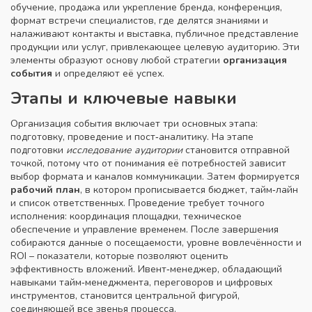
обучение, продажа или укрепление бренда
,
конференция
,
формат встречи специалистов, где делятся знаниями и
налаживают контакты
и
выставка
,
публичное представление
продукции или услуг, привлекающее целевую аудиторию
. Эти
элементы образуют основу любой стратегии
организация
события
и определяют её успех.
Этапы и ключевые навыки
Организация события включает три основных этапа:
подготовку, проведение и пост‑аналитику. На этапе
подготовки
исследование аудитории
становится отправной
точкой, потому что от понимания её потребностей зависит
выбор формата и каналов коммуникации. Затем формируется
рабочий план
, в котором прописывается бюджет, тайм‑лайн
и список ответственных. Проведение требует точного
исполнения: координация площадки, техническое
обеспечение и управление временем. После завершения
собираются данные о посещаемости, уровне вовлечённости и
ROI – показатели, которые позволяют оценить
эффективность вложений. Ивент‑менеджер, обладающий
навыками тайм‑менеджмента, переговоров и цифровых
инструментов, становится центральной фигурой,
соединяющей все звенья процесса.