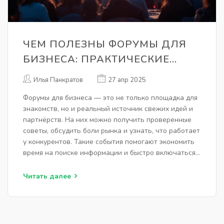
ЧЕМ ПОЛЕЗНЫ ФОРУМЫ ДЛЯ
БИЗНЕСА: ПРАКТИЧЕСКИЕ
ПРИМЕРЫ И СОВЕТЫ
Илья Панкратов
27 апр 2025
Форумы для бизнеса — это не только площадка для
знакомств, но и реальный источник свежих идей и
партнёрств. На них можно получить проверенные
советы, обсудить боли рынка и узнать, что работает
у конкурентов. Такие события помогают экономить
время на поиске информации и быстро включаться
в темы, которые волнуют весь рынок. Форумы
объединяют предпринимателей с разным опытом,
Читать далее
что делает обсуждения по-настоящему
практичными. Именно на форумах часто рождаются
неожиданные решения и выгодные сделки.